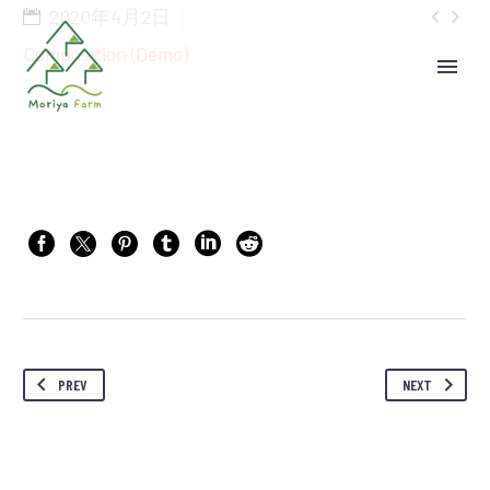


2020年4月2日
Composition (Demo)
PREV
NEXT