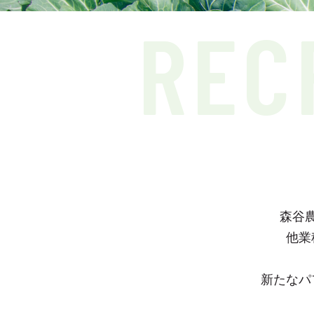
REC
森谷
他業
新たなパ