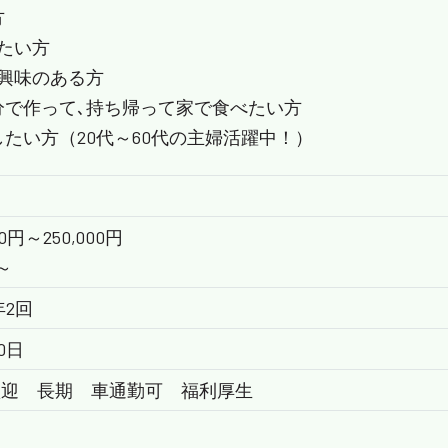
方
たい方
興味のある方
分で作って､持ち帰って家で食べたい方
たい方（20代～60代の主婦活躍中！）
円～250,000円
～
年2回
0日
歓迎 長期 車通勤可 福利厚生