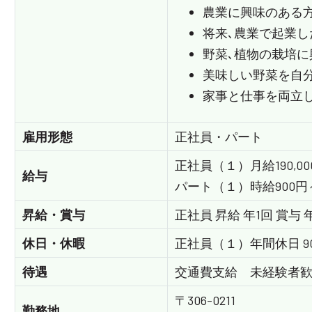
農業に興味のある
将来､農業で起業し
野菜､植物の栽培に
美味しい野菜を自
家事と仕事を両立し
雇用形態
正社員・パート
正社員（１）月給190,000
給与
パート（１）時給900円
昇給・賞与
正社員 昇給 年1回 賞与 
休日・休暇
正社員（１）年間休日 9
待遇
交通費支給 未経験者
〒306-0211
勤務地