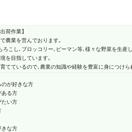
､出荷作業】
市で農業を営んでおります｡
もろこし､ブロッコリー､ピーマン等､様々な野菜を生産
境を目指しています｡
育てているので､農業の知識や経験を豊富に身につけら
るのが好きな方
がある方
びたい方
方
好きな方