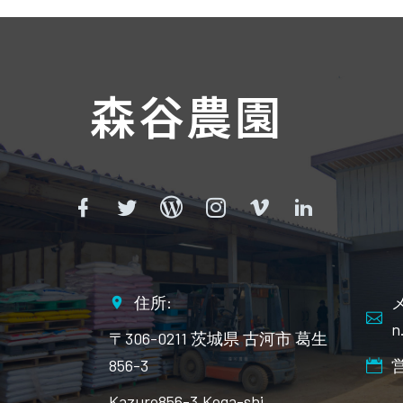
森谷農園
住所:
メ
n
〒306-0211 茨城県 古河市 葛生
856-3
Kazuro856-3,Koga-shi,