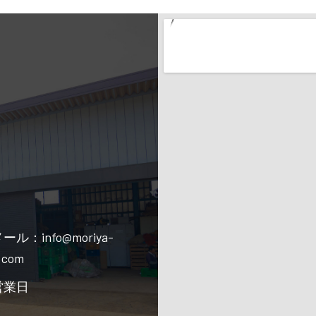
ール：info@moriya-
.com
営業日