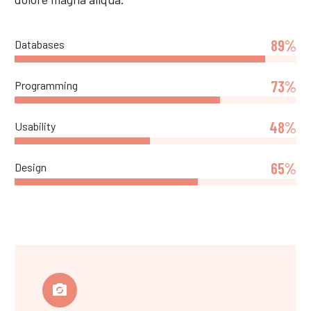
89%
Databases
73%
Programming
48%
Usability
65%
Design