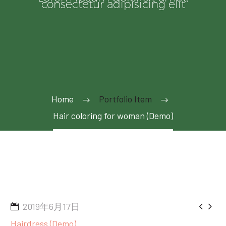
consectetur adipisicing elit
Home
Portfolio Item
Hair coloring for woman (Demo)


2019年6月17日
Hairdress (Demo)